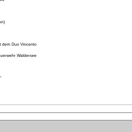
en)
t dem Duo Vincento
uerwehr Waldersee
“